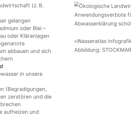
dwirtschaft (z. B.
sser gelangen
admium oder Blei –
bau oder Kläranlagen
»Wasseratlas Infografi
sogenannte
Abbildung: STOCKM
kaum abbauen und sich
chern
nd
Abwasser in unsere
en (Begradigungen,
ren zerstören und die
rbrechen
se aufheizen und