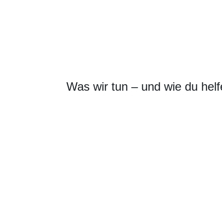
Was wir tun – und wie du hel
Mit dem Projekt Waterguardian möcht
Wir nehmen regelmäßig Wasser- u
Wir entwickeln Messbojen zur kon
Wir erklären Zusammenhänge verst
Wir bieten Workshops, Infoveranst
Mach mit! Ob als Bürgerwissenschaftl
Wasserqualität in Braunschweig zu s