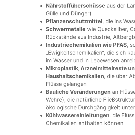
Nährstoffüberschüsse
aus der Lan
Gülle und Dünger)
Pflanzenschutzmittel
, die ins Wa
Schwermetalle
wie Quecksilber, C
Rückstände aus Industrie, Altberg
Industriechemikalien wie PFAS
, 
„Ewigkeitschemikalien“, die sich 
im Wasser und in Lebewesen anrei
Mikroplastik, Arzneimittelreste u
Haushaltschemikalien
, die über 
Flüsse gelangen
Bauliche Veränderungen
an Flüss
Wehre), die natürliche Fließstruktu
ökologische Durchgängigkeit unte
Kühlwassereinleitungen
, die Flüs
Chemikalien enthalten können